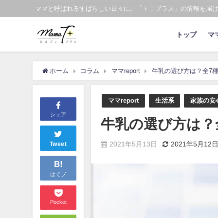
ママと呼ばれるすばらしい日々に。「＋：プラス」の情報を届
トップ
マ
ホーム
コラム
ママreport
牛乳の選び方は？全7
ママreport
生活系
家族の安
シェア
牛乳の選び方は？
2021年5月13日
2021年5月12
Tweet
B!
はてブ
Pocket