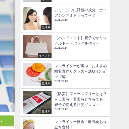
シミ・シワに話題の成分「ナイ
アシンアミド」って何？
2021.10.15
生活系
【ハンドメイド】親子でオリジ
ナルトートバックを作ろう！
2021.10.14
イベント
ママライターが選ぶ！おすすめ
離乳食作りグッズ～100円ショ
ップ編～
2021.10.13
生活系
【防災】フェーズフリーとは？
～日常時・非常時どちらでも！
親子で使える防災グッズ～
2021.10.12
生活系
ly
ママライター推薦！離乳食お役
立ち食材！