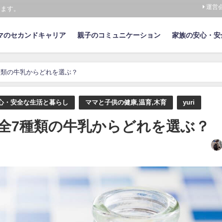
運営
けます。
マのセカンドキャリア
親子のコミュニケーション
家族の安心・安
種類の牛乳からどれを選ぶ？
心・安全な生活と暮らし
ママと子供の健康,温育,木育
yuri
全7種類の牛乳からどれを選ぶ？
日