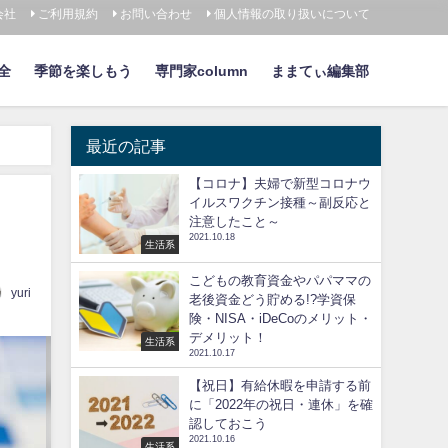
会社
ご利用規約
お問い合わせ
個人情報の取り扱いについて
全
季節を楽しもう
専門家column
ままてぃ編集部
最近の記事
【コロナ】夫婦で新型コロナウ
イルスワクチン接種～副反応と
注意したこと～
2021.10.18
生活系
こどもの教育資金やパパママの
yuri
老後資金どう貯める!?学資保
険・NISA・iDeCoのメリット・
デメリット！
生活系
2021.10.17
【祝日】有給休暇を申請する前
に「2022年の祝日・連休」を確
認しておこう
2021.10.16
生活系