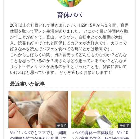
育休パパ
20年以上会社員として働きましたが、H29年5月から１年間、育児
休暇を取って育メン生活を送りました。 とにかく長い時間体を動
かすことが好きで、登山、マラソン、自転車とかの運動が大好
き。読書も好きでそれと関係してカフェが大好きです。カフェで
好きな本を読んでパフェを食べてる時間とかは最高です。
これからしばらくの間、男の育児ってどんなものなのか？どんな
ことを思っているのか？奥さんはどう思っているのか？どんなメ
リット・デメリットがあるのか？といったことを、雑多に書いて
いければと思っています。 どうぞ宜しくお願いします！
最近書いた記事
子育て
子育て
Vol.11 パパでもママでも、周囲
パパの育休一年体験記 Vol.10
の理解と協力があれば育児はで
パパ家事の本音。役割分担やモ