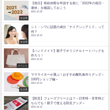
【祝日】有給休暇を申請する前に「2022年の祝日・
連休」を確認しておこう
2021.10.16
生活系
シミ・シワに話題の成分「ナイアシンアミド」って
何？
2021.10.15
生活系
【ハンドメイド】親子でオリジナルトートバックを
作ろう！
2021.10.14
イベント
ママライターが選ぶ！おすすめ離乳食作りグッズ～
100円ショップ編～
2021.10.13
生活系
【防災】フェーズフリーとは？～日常時・非常時ど
ちらでも！親子で使える防災グッズ～
2021.10.12