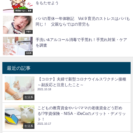
をもたせよう
野菜食べない、食事
パパの育休一年体験記 Vol.9 育児のストレスはパパも
同じ！ 父親ならではの苦労も
子育て
手洗い&アルコール消毒で手荒れ！手荒れ対策・ケア
を調査
生活系
最近の記事
【コロナ】夫婦で新型コロナウイルスワクチン接種
～副反応と注意したこと～
2021.10.18
生活系
こどもの教育資金やパパママの老後資金どう貯め
る!?学資保険・NISA・iDeCoのメリット・デメリッ
ト！
2021.10.17
生活系