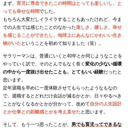
まず、
育児に専念できたこの時間はとっても楽しいし、と
っても幸せな時間
でした。
もちろん大変だしイライラすることもあったけれど、今ま
での人生では感じたことのなかった
楽しさ、嬉しさ、幸せ
を感じることができたし、地球上にあんなにかわいい生き
物がいた
ということを初めて知りました（笑）。
サラリーマンは、普通にいくと40年とか同じようなことを
やっていく訳で、そのとんでもなく長く
変化の少ない循環
の中から一度抜け出せたことも、とてもいい経験
だったと
思います。
定年退職を早めに一度体験させてもらったようなもなの
で、退職するとどれだけ会話が減るかとか、日々やるべき
ことがなくなるかとかが分かって、改めて
自分の人生設計
とか仕事との距離感とかを考え直せた
と思います。
そして、もう一つ思ったことが、
男でも育児ってできるな