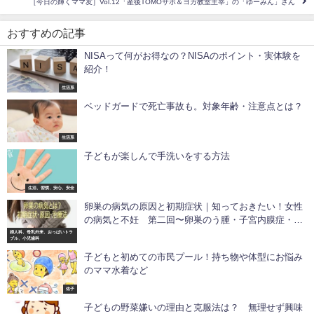
［今日の輝くママ友］Vol.12「産後TOMOサポ＆ヨガ教室主宰」の「ゆーみん」さん
おすすめの記事
NISAって何がお得なの？NISAのポイント・実体験を
紹介！
生活系
ベッドガードで死亡事故も。対象年齢・注意点とは？
生活系
子どもが楽しんで手洗いをする方法
生活、習慣、安心、安全
卵巣の病気の原因と初期症状｜知っておきたい！女性
の病気と不妊 第二回〜卵巣のう腫・子宮内膜症・奇
形腫・多嚢胞性卵巣・早発卵巣不全・卵巣がん
婦人科、母乳外来、おっぱいトラ
ブル、小児歯科
子どもと初めての市民プール！持ち物や体型にお悩み
のママ水着など
佑子
子どもの野菜嫌いの理由と克服法は？ 無理せず興味