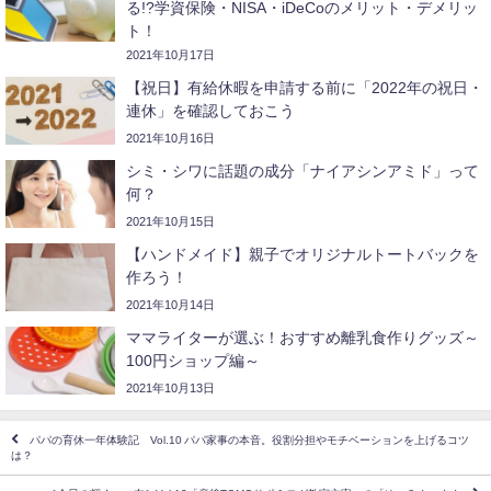
る!?学資保険・NISA・iDeCoのメリット・デメリッ
ト！
2021年10月17日
【祝日】有給休暇を申請する前に「2022年の祝日・
連休」を確認しておこう
2021年10月16日
シミ・シワに話題の成分「ナイアシンアミド」って
何？
2021年10月15日
【ハンドメイド】親子でオリジナルトートバックを
作ろう！
2021年10月14日
ママライターが選ぶ！おすすめ離乳食作りグッズ～
100円ショップ編～
2021年10月13日
パパの育休一年体験記 Vol.10 パパ家事の本音。役割分担やモチベーションを上げるコツ
は？