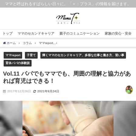
ママと呼ばれるすばらしい日々に。「＋：プラス」の情報を届けます。
トップ
ママのセカンドキャリア
親子のコミュニケーション
家族の安心・安全
ホーム
コラム
ママreport
Vol.11 パパでもママでも、周囲の理解と協力があれば
ママreport
子育て
輝くママのセカンドキャリア、多様な仕事と働き方、習い事
育休パパの体験談
Vol.11 パパでもママでも、周囲の理解と協力があ
れば育児はできる！
2017年12月26日
2021年9月24日