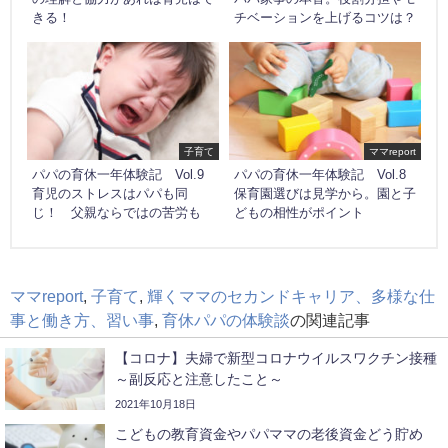
きる！
チベーションを上げるコツは？
子育て
ママreport
パパの育休一年体験記 Vol.9
パパの育休一年体験記 Vol.8
育児のストレスはパパも同
保育園選びは見学から。園と子
じ！ 父親ならではの苦労も
どもの相性がポイント
ママreport
,
子育て
,
輝くママのセカンドキャリア、多様な仕
事と働き方、習い事
,
育休パパの体験談
の関連記事
【コロナ】夫婦で新型コロナウイルスワクチン接種
～副反応と注意したこと～
2021年10月18日
こどもの教育資金やパパママの老後資金どう貯め