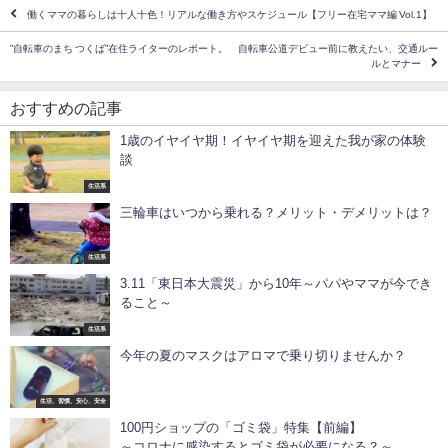
働くママの暮らしは十人十色！リアルな働き方やスケジュール【フリー在宅ママ編 Vol.1】
”自転車のまち つくば”在住ライターのレポート。 自転車公道デビュー前に教えたい、交通ルー
ルとマナー
おすすめの記事
1歳のイヤイヤ期！イヤイヤ期を迎えた我が家の体験
談
生活系
三輪車はいつから乗れる？メリット・デメリットは？
生活系
3.11「東日本大震災」から10年～パパやママが今でき
ること～
生活系
今年の夏のマスクはアロマで乗り切りませんか？
生活、習慣、安心、安全
100円ショップの「ゴミ袋」特集【前編】
～コロナに感染するとゴミ袋が必要になる？～