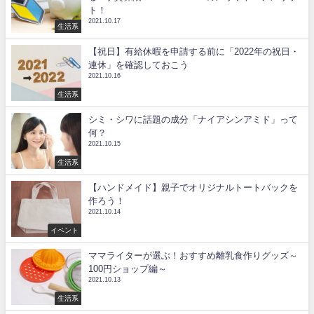
ト！
2021.10.17
生活系
【祝日】有給休暇を申請する前に「2022年の祝日・
連休」を確認しておこう
2021.10.16
生活系
シミ・シワに話題の成分「ナイアシンアミド」って
何？
2021.10.15
生活系
【ハンドメイド】親子でオリジナルトートバックを
作ろう！
2021.10.14
イベント
ママライターが選ぶ！おすすめ離乳食作りグッズ～
100円ショップ編～
2021.10.13
生活系