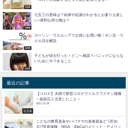
生活系
七五三の意味は？由来や起源がわかるとお参りも楽し
い♪便利な持ち物は？
志津香
ローソン・ウエルシアでお得にお買い物！ポン活・ウ
エル活を解説
生活系
子どもが頭を打った！どこへ相談？パニックにならな
いために今できること
生活系
最近の記事
【コロナ】夫婦で新型コロナウイルスワクチン接種
～副反応と注意したこと～
2021.10.18
生活系
こどもの教育資金やパパママの老後資金どう貯め
る!?学資保険・NISA・iDeCoのメリット・デメリッ