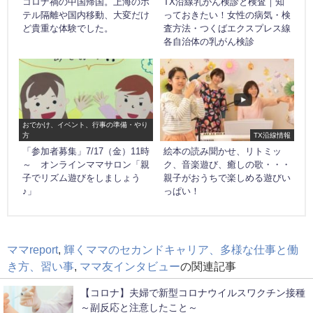
コロナ禍の中国帰国。上海のホ
TX沿線乳がん検診と検査｜知
テル隔離や国内移動、大変だけ
っておきたい！女性の病気・検
ど貴重な体験でした。
査方法・つくばエクスプレス線
各自治体の乳がん検診
おでかけ、イベント、行事の準備・やり
方
TX沿線情報
「参加者募集」7/17（金）11時
絵本の読み聞かせ、リトミッ
～ オンラインママサロン「親
ク、音楽遊び、癒しの歌・・・
子でリズム遊びをしましょう
親子がおうちで楽しめる遊びい
♪」
っぱい！
ママreport
,
輝くママのセカンドキャリア、多様な仕事と働
き方、習い事
,
ママ友インタビュー
の関連記事
【コロナ】夫婦で新型コロナウイルスワクチン接種
～副反応と注意したこと～