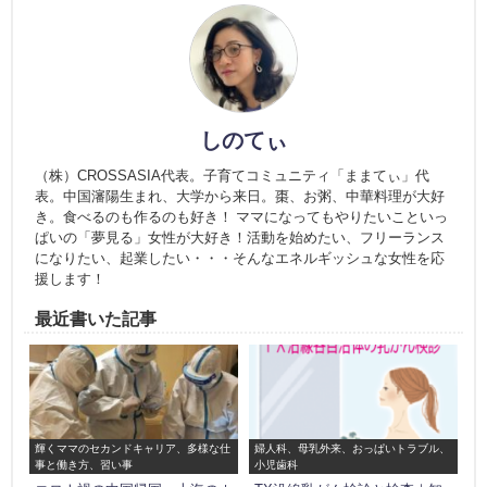
しのてぃ
（株）CROSSASIA代表。子育てコミュニティ「ままてぃ」代
表。中国瀋陽生まれ、大学から来日。棗、お粥、中華料理が大好
き。食べるのも作るのも好き！ ママになってもやりたいこといっ
ぱいの「夢見る」女性が大好き！活動を始めたい、フリーランス
になりたい、起業したい・・・そんなエネルギッシュな女性を応
援します！
最近書いた記事
輝くママのセカンドキャリア、多様な仕
婦人科、母乳外来、おっぱいトラブル、
事と働き方、習い事
小児歯科