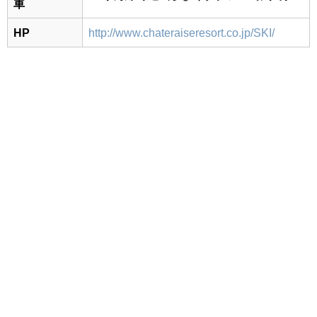
車
HP
http://www.chateraiseresort.co.jp/SKI/