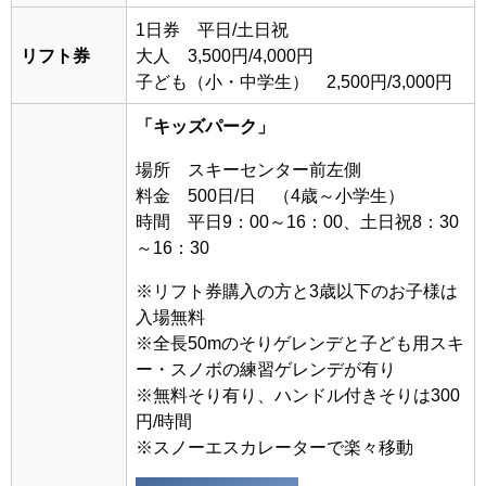
1日券 平日/土日祝
リフト券
大人 3,500円/4,000円
子ども（小・中学生） 2,500円/3,000円
「キッズパーク」
場所 スキーセンター前左側
料金 500日/日 （4歳～小学生）
時間 平日9：00～16：00、土日祝8：30
～16：30
※
リフト券購入の方と3歳以下のお子様は
入場無料
※全長50mのそりゲレンデと子ども用スキ
ー・スノボの練習ゲレンデが有り
※無料そり有り、ハンドル付きそりは300
円/時間
※
スノーエスカレーター
で楽々移動