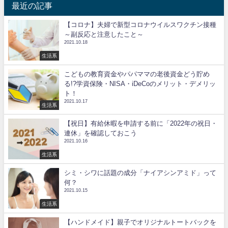
最近の記事
【コロナ】夫婦で新型コロナウイルスワクチン接種
～副反応と注意したこと～
2021.10.18
生活系
こどもの教育資金やパパママの老後資金どう貯め
る!?学資保険・NISA・iDeCoのメリット・デメリッ
ト！
2021.10.17
生活系
【祝日】有給休暇を申請する前に「2022年の祝日・
連休」を確認しておこう
2021.10.16
生活系
シミ・シワに話題の成分「ナイアシンアミド」って
何？
2021.10.15
生活系
【ハンドメイド】親子でオリジナルトートバックを