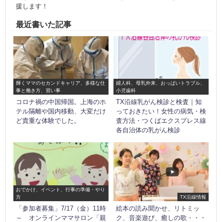
援します！
最近書いた記事
輝くママのセカンドキャリア、多様な仕
婦人科、母乳外来、おっぱいトラブル、
事と働き方、習い事
小児歯科
コロナ禍の中国帰国。上海のホ
TX沿線乳がん検診と検査｜知
テル隔離や国内移動、大変だけ
っておきたい！女性の病気・検
ど貴重な体験でした。
査方法・つくばエクスプレス線
各自治体の乳がん検診
おでかけ、イベント、行事の準備・やり
方
TX沿線情報
「参加者募集」7/17（金）11時
絵本の読み聞かせ、リトミッ
～ オンラインママサロン「親
ク、音楽遊び、癒しの歌・・・