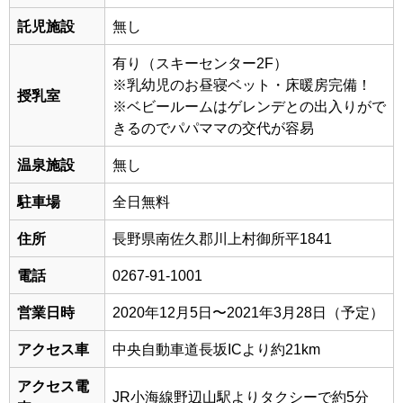
託児施設
無し
有り（スキーセンター2F）
※乳幼児の
お昼寝ベット・床暖房完備！
授乳室
※ベビールームはゲレンデとの出入りがで
きるのでパパママの交代が容易
温泉施設
無し
駐車場
全日無料
住所
長野県南佐久郡川上村御所平1841
電話
0267-91-1001
営業日時
2020年12月5日〜2021年3月28日（予定）
アクセス車
中央自動車道長坂ICより約21km
アクセス電
JR小海線野辺山駅よりタクシーで約5分