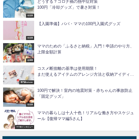
どうする？コロナ禍の熱中症対策
100円「冷却グッズ」で暑さ対策！
生活系
【入園準備】パパ・ママの100円入園式グッズ
生活系
ママのための「ふるさと納税」入門！申請のやり方、
上限金額計算
志津香
コスメ断捨離の基準は使用期限！
まだ使えるアイテムのアレンジ方法と収納アイディ
ア〜ママのためのおしゃれレッスンvol.6〜
専門家column
100円で解決！室内の地震対策・赤ちゃんの事故防止
「固定グッズ」
生活系
ママの暮らしは十人十色！リアルな働き方やスケジュ
ール【復帰ママ編Sさん】
ママ友インタビュー