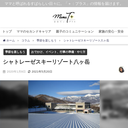
ママと呼ばれるすばらしい日々に。「＋：プラス」の情報を届けます。
トップ
ママのセカンドキャリア
親子のコミュニケーション
家族の安心・安全
ホーム
コラム
季節を楽しもう
シャトレーゼスキーリゾート八ヶ岳
季節を楽しもう
おでかけ、イベント、行事の準備・やり方
シャトレーゼスキーリゾート八ヶ岳
2020年1月9日
2021年5月20日